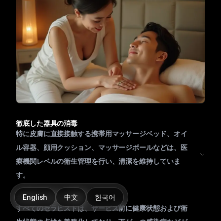
徹底した器具の消毒
特に皮膚に直接接触する携帯用マッサージベッド、オイ
ル容器、顔用クッション、マッサージボールなどは、医
療機関レベルの衛生管理を行い、清潔を維持していま
す。
English
中文
한국어
お客様の安全への配慮
すべてのセラピストは、サービス前に健康状態および衛