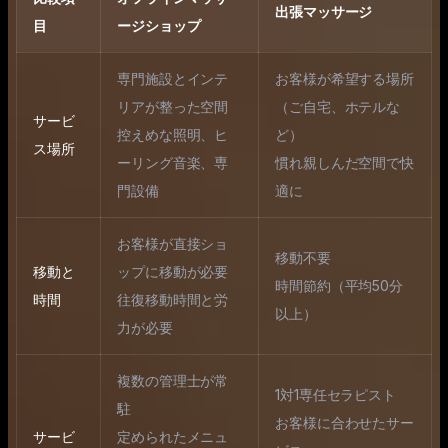
出張マッサージ
目
ージショップ
専門施設とインテ
お客様が希望する場所
リアが整った空間
（ご自宅、ホテルな
サービ
控えめな照明、ヒ
ど）
ス場所
ーリング音楽、専
慣れ親しんだ空間で快
門設備
適に
お客様が直接ショ
移動不要
移動と
ップに移動が必要
時間節約（平均50分
時間
往復移動時間と労
以上）
力が必要
複数の管理士が常
1対1専任セラピスト
駐
お客様に合わせたサー
サービ
定められたメニュ