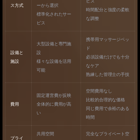
ビス
ス方式
ーから選択
時間配分と強度の柔軟
標準化されたサー
な調整
ビス
携帯用マッサージベッ
大型設備と専門施
ド
設備と
設
必須設備だけでも十分
施設
様々な設備を活用
なケア
可能
熟練した管理士の手技
空間費用なし
固定運営費が反映
比較的合理的な価格
費用
全体的に費用が高
同じ費用で余裕のある
い
時間
共用空間
完全なプライベート空
プライ